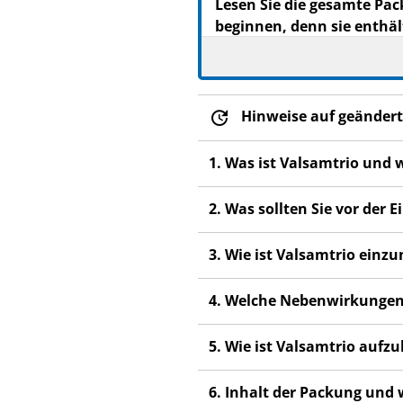
Lesen Sie die gesamte Pac
beginnen, denn sie enthäl
Heben Sie die Packungsb
Wenn Sie weitere Frage
Dieses Arzneimittel wur
Hinweise auf geändert
anderen Menschen scha
Wenn Sie Nebenwirkunge
1. Was ist Valsamtrio und
Nebenwirkungen, die ni
2. Was sollten Sie vor der
3. Wie ist Valsamtrio ein
4. Welche Nebenwirkungen
5. Wie ist Valsamtrio auf
6. Inhalt der Packung und