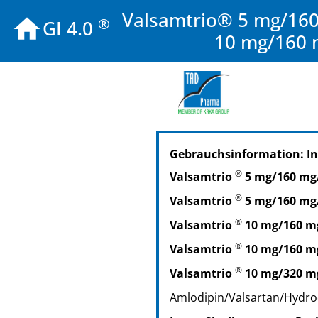
Valsamtrio® 5 mg/160
®
GI 4.0
10 mg/160 
PZN: 15865214
Gebrauchsinformation: In
PPN: 111586521458
PZN: 15865220
®
Valsamtrio
5 mg/160 mg/
PPN: 111586522024
®
Valsamtrio
5 mg/160 mg
PZN: 15865237
PPN: 111586523714
®
Valsamtrio
10 mg/160 m
®
Valsamtrio
10 mg/160 m
®
Valsamtrio
10 mg/320 m
Amlodipin/Valsartan/Hydro