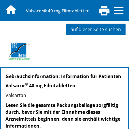
Valsacor® 40 mg Filmtabletten
auf dieser Seite suchen
PZN: 09269577
Gebrauchsinformation: Information für Patienten
PPN: 110926957793
®
Valsacor
40 mg Filmtabletten
Valsartan
Lesen Sie die gesamte Packungsbeilage sorgfältig
durch, bevor Sie mit der Einnahme dieses
Arzneimittels beginnen, denn sie enthält wichtige
Informationen.