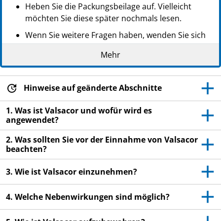
Heben Sie die Packungsbeilage auf. Vielleicht
möchten Sie diese später nochmals lesen.
Wenn Sie weitere Fragen haben, wenden Sie sich
an Ihren Arzt oder Apotheker.
Mehr
Dieses Arzneimittel wurde Ihnen persönlich
verschrieben. Geben Sie es nicht an Dritte weiter.
Es kann anderen Menschen schaden, auch wenn
Hinweise auf geänderte Abschnitte
diese die gleichen Beschwerden haben wie Sie.
1. Was ist Valsacor und wofür wird es
Wenn Sie Nebenwirkungen bemerken, wenden Sie
angewendet?
sich an Ihren Arzt oder Apotheker. Dies gilt auch
2. Was sollten Sie vor der Einnahme von Valsacor
für Nebenwirkungen, die nicht in dieser
beachten?
Packungsbeilage angegeben sind. Siehe Abschnitt
4.
3. Wie ist Valsacor einzunehmen?
4. Welche Nebenwirkungen sind möglich?