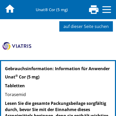
Unat® Cor (5 mg)
auf dieser Seite suchen
PZN: 04255145
Gebrauchsinformation: Information für Anwender
PPN: 110425514538
NTIN: 04150042551452
®
Unat
Cor (5 mg)
Tabletten
Torasemid
Lesen Sie die gesamte Packungsbeilage sorgfältig
durch, bevor Sie mit der Einnahme dieses
Arzneimittels beginnen, denn sie enthält wichtige