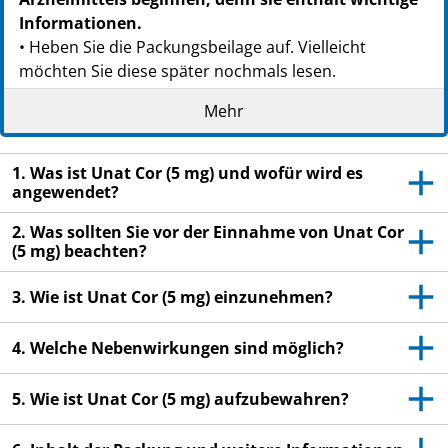
Informationen.
• Heben Sie die Packungsbeilage auf. Vielleicht
möchten Sie diese später nochmals lesen.
• Wenn Sie weitere Fragen haben, wenden Sie sich an
Mehr
Ihren Arzt oder Apotheker.
• Dieses Arzneimittel wurde Ihnen persönlich
1. Was ist Unat Cor (5 mg) und wofür wird es
verschrieben. Geben Sie es nicht an Dritte weiter.
angewendet?
Es kann anderen Menschen schaden, auch wenn diese
2. Was sollten Sie vor der Einnahme von Unat Cor
die gleichen Beschwerden haben wie Sie.
(5 mg) beachten?
• Wenn Sie Nebenwirkungen bemerken, wenden Sie
sich an Ihren Arzt oder Apotheker. Dies gilt auch für
3. Wie ist Unat Cor (5 mg) einzunehmen?
Nebenwirkungen, die nicht in dieser Packungsbeilage
angegeben sind. Siehe Abschnitt 4.
4. Welche Nebenwirkungen sind möglich?
5. Wie ist Unat Cor (5 mg) aufzubewahren?