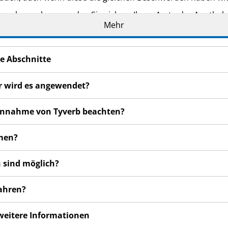
n bemerken, wenden Sie sich an Ihren Arzt oder Apotheker.
Mehr
cht in dieser Packungsbeilage angegeben sind. Siehe Abschn
e Abschnitte
ür wird es angewendet?
 Einnahme von Tyverb beachten?
hmen?
 sind möglich?
wahren?
 weitere Informationen