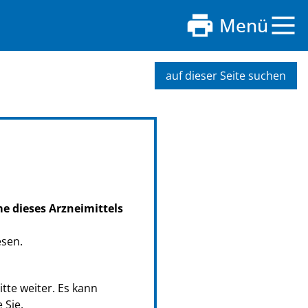
Menü
auf dieser Seite suchen
me dieses Arzneimittels
esen.
tte weiter. Es kann
 Sie.