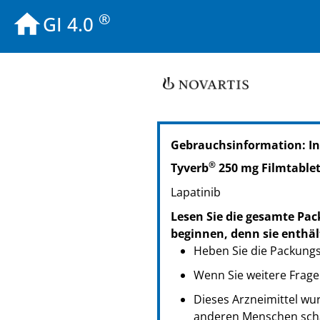
®
GI 4.0
PZN: 00886073
Gebrauchsinformation: I
PPN: 110088607382
NTIN: 04150008860734
®
Tyverb
250 mg Filmtable
Lapatinib
Lesen Sie die gesamte Pac
beginnen, denn sie enthäl
Heben Sie die Packungsb
Wenn Sie weitere Frage
Dieses Arzneimittel wur
anderen Menschen scha