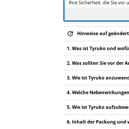
Ihre Sicherheit, die Sie v
Heben Sie die Packungs
lesen. Führen Sie die 
nach der letzten Dosis
Tyruko auftreten könne
Hinweise auf geändert
Wenn Sie weitere Frage
1. Was ist Tyruko und wof
Wenn Sie Nebenwirkunge
nicht in dieser Packung
2. Was sollten Sie vor de
3. Wie ist Tyruko anzuwen
4. Welche Nebenwirkungen
5. Wie ist Tyruko aufzube
6. Inhalt der Packung und