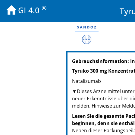
®
GI 4.0
Tyr
PZN: 18412878
Gebrauchsinformation: In
PPN: 111841287851
NTIN: 04150184128789
Tyruko 300 mg Konzentrat 
PZN: 18412884
Natalizumab
PPN: 111841288417
NTIN: 04150184128840
▼
Dieses Arzneimittel unter
neuer Erkenntnisse über di
melden. Hinweise zur Meld
Lesen Sie die gesamte Pac
beginnen, denn sie enthäl
Neben dieser Packungsbeila