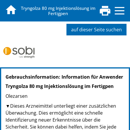
Tryngolza 80 mg Injektionslösung im
Fertigpen
auf dieser Seite suchen
PZN: 20026183
Gebrauchsinformation: Information für Anwender
PPN: 112002618319
GTIN: 07350031445633
Tryngolza 80 mg Injektionslösung im Fertigpen
Olezarsen
▼Dieses Arzneimittel unterliegt einer zusätzlichen
Überwachung. Dies ermöglicht eine schnelle
Identifizierung neuer Erkenntnisse über die
Sicherheit. Sie können dabei helfen, indem Sie jede