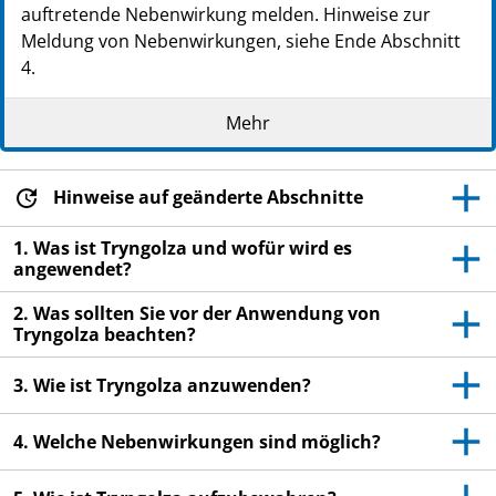
auftretende Nebenwirkung melden. Hinweise zur
Meldung von Nebenwirkungen, siehe Ende Abschnitt
4.
Lesen Sie die gesamte Packungsbeilage sorgfältig
Mehr
durch, bevor Sie mit der Anwendung dieses
Arzneimittels beginnen, denn sie enthält wichtige
Informationen.
Hinweise auf geänderte Abschnitte
Heben Sie die Packungsbeilage auf. Vielleicht
möchten Sie diese später nochmals lesen.
1. Was ist Tryngolza und wofür wird es
angewendet?
Wenn Sie weitere Fragen haben, wenden Sie sich
an Ihren Arzt, Apotheker oder das medizinische
2. Was sollten Sie vor der Anwendung von
Fachpersonal.
Tryngolza beachten?
Dieses Arzneimittel wurde Ihnen persönlich
3. Wie ist Tryngolza anzuwenden?
verschrieben. Geben Sie es nicht an Dritte weiter.
Es kann anderen Menschen schaden, auch wenn
4. Welche Nebenwirkungen sind möglich?
diese die gleichen Beschwerden haben wie Sie.
Wenn Sie Nebenwirkungen bemerken, wenden Sie