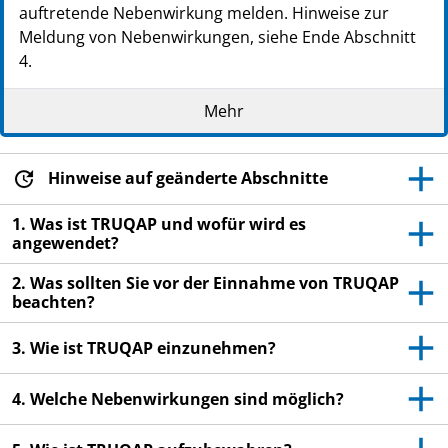
auftretende Nebenwirkung melden. Hinweise zur
Meldung von Nebenwirkungen, siehe Ende Abschnitt
4.
Lesen Sie die gesamte Packungsbeilage sorgfältig
Mehr
durch, bevor Sie mit der Einnahme dieses
Arzneimittels beginnen, denn sie enthält wichtige
Informationen.
Hinweise auf geänderte Abschnitte
Heben Sie die Packungsbeilage auf. Vielleicht
möchten Sie diese später nochmals lesen.
1. Was ist TRUQAP und wofür wird es
angewendet?
Wenn Sie weitere Fragen haben, wenden Sie sich
an Ihren Arzt, Apotheker oder das medizinische
2. Was sollten Sie vor der Einnahme von TRUQAP
Fachpersonal.
beachten?
Dieses Arzneimittel wurde Ihnen persönlich
3. Wie ist TRUQAP einzunehmen?
verschrieben. Geben Sie es nicht an Dritte weiter.
Es kann anderen Menschen schaden, auch wenn
4. Welche Nebenwirkungen sind möglich?
diese die gleichen Beschwerden haben wie Sie.
Wenn Sie Nebenwirkungen bemerken, wenden Sie