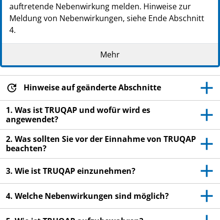
auftretende Nebenwirkung melden. Hinweise zur
Meldung von Nebenwirkungen, siehe Ende Abschnitt
4.
Lesen Sie die gesamte Packungsbeilage sorgfältig
Mehr
durch, bevor Sie mit der Einnahme dieses
Arzneimittels beginnen, denn sie enthält wichtige
Informationen.
Hinweise auf geänderte Abschnitte
Heben Sie die Packungsbeilage auf. Vielleicht
möchten Sie diese später nochmals lesen.
1. Was ist TRUQAP und wofür wird es
angewendet?
Wenn Sie weitere Fragen haben, wenden Sie sich
an Ihren Arzt, Apotheker oder das medizinische
2. Was sollten Sie vor der Einnahme von TRUQAP
Fachpersonal.
beachten?
Dieses Arzneimittel wurde Ihnen persönlich
3. Wie ist TRUQAP einzunehmen?
verschrieben. Geben Sie es nicht an Dritte weiter.
Es kann anderen Menschen schaden, auch wenn
4. Welche Nebenwirkungen sind möglich?
diese die gleichen Beschwerden haben wie Sie.
Wenn Sie Nebenwirkungen bemerken, wenden Sie