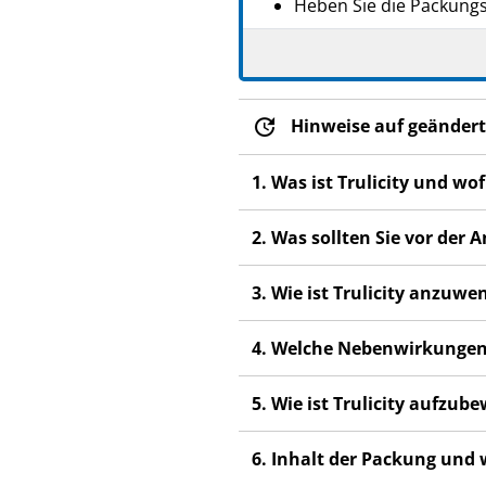
Heben Sie die Packungsb
Wenn Sie weitere Frage
Fachpersonal.
Dieses Arzneimittel wur
Hinweise auf geändert
anderen Menschen scha
Wenn Sie Nebenwirkung
1. Was ist Trulicity und w
Fachpersonal. Dies gilt
Abschnitt 4.
2. Was sollten Sie vor der
3. Wie ist Trulicity anzuw
4. Welche Nebenwirkungen
5. Wie ist Trulicity aufzu
6. Inhalt der Packung und