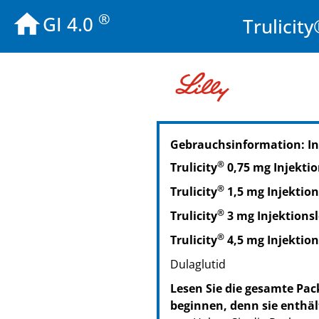
®
GI 4.0
Trulicit
PZN: 16840340
Gebrauchsinformation: In
PPN: 111684034004
NTIN: 04150168403406
®
Trulicity
0,75 mg Injekti
PZN: 16840363
®
Trulicity
1,5 mg Injektion
PPN: 111684036357
NTIN: 04150168403635
®
Trulicity
3 mg Injektions
®
Trulicity
4,5 mg Injektion
Dulaglutid
Lesen Sie die gesamte Pac
beginnen, denn sie enthäl