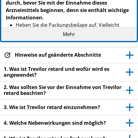
durch, bevor Sie mit der Einnahme dieses
Arzneimittels beginnen, denn sie enthält wichtige
Informationen.
Heben Sie die Packungsbeilage auf. Vielleicht
möchten Sie diese später nochmals lesen.
Mehr
Wenn Sie weitere Fragen haben, wenden Sie sich
an Ihren Arzt oder Apotheker.
Hinweise auf geänderte Abschnitte
Dieses Arzneimittel wurde Ihnen persönlich
verschrieben. Geben Sie es nicht an Dritte weiter.
1. Was ist Trevilor retard und wofür wird es
angewendet?
Es kann anderen Menschen schaden, auch wenn
diese die gleichen Beschwerden haben wie Sie.
2. Was sollten Sie vor der Einnahme von Trevilor
retard beachten?
Wenn Sie Nebenwirkungen bemerken, wenden Sie
sich an Ihren Arzt oder Apotheker. Dies gilt auch
3. Wie ist Trevilor retard einzunehmen?
für Nebenwirkungen, die nicht in dieser
Packungsbeilage angegeben sind. Siehe Abschnitt
4. Welche Nebenwirkungen sind möglich?
4.