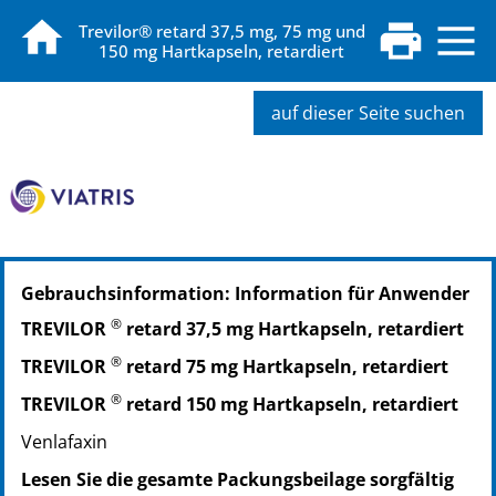
Trevilor® retard 37,5 mg, 75 mg und
150 mg Hartkapseln, retardiert
auf dieser Seite suchen
PZN: 00088288
Gebrauchsinformation: Information für Anwender
PPN: 110008828836
PZN: 00088294
®
TREVILOR
retard 37,5 mg Hartkapseln, retardiert
PPN: 110008829402
®
TREVILOR
retard 75 mg Hartkapseln, retardiert
PZN: 00285706
PPN: 110028570664
®
TREVILOR
retard 150 mg Hartkapseln, retardiert
Venlafaxin
Lesen Sie die gesamte Packungsbeilage sorgfältig