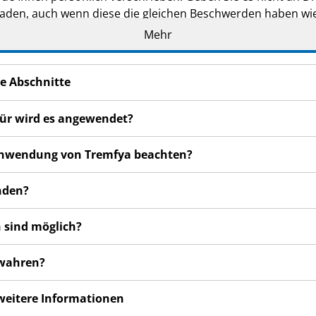
den, auch wenn diese die gleichen Beschwerden haben wie
Mehr
en bemerken, wenden Sie sich an Ihren Arzt, Apotheker od
 auch für Nebenwirkungen, die nicht in dieser Packungsbeil
e Abschnitte
für wird es angewendet?
r Anwendung von Tremfya beachten?
nden?
 sind möglich?
ewahren?
 weitere Informationen