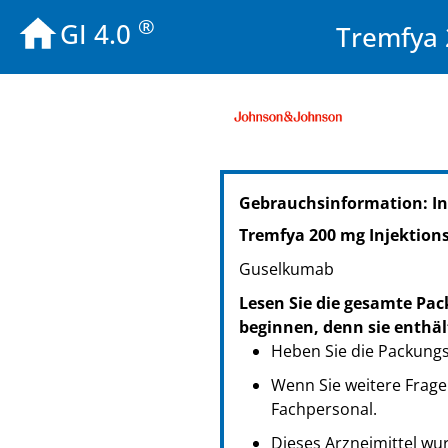
®
GI 4.0
Tremfya 
PZN: 19480126
Gebrauchsinformation: I
PPN: 111948012651
NTIN: 04150194801269
Tremfya 200 mg Injektion
PZN: 19480155
Guselkumab
PPN: 111948015570
NTIN: 04150194801559
Lesen Sie die gesamte Pac
PZN: 19480072
beginnen, denn sie enthäl
PPN: 111948007248
Heben Sie die Packungsb
NTIN: 04150194800729
Wenn Sie weitere Frage
Fachpersonal.
Dieses Arzneimittel wur