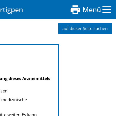
rtigpen
Menü
auf dieser Seite suchen
ung dieses Arzneimittels
esen.
s medizinische
tte weiter. Es kann