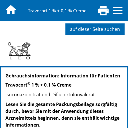
Travocort 1 % + 0,1 % Creme
auf dieser Seite suchen
PZN: 09094770
Gebrauchsinformation: Information für Patienten
PPN: 110909477003
NTIN: 04150090947702
®
Travocort
1 % + 0,1 % Creme
Isoconazolnitrat und Diflucortolonvalerat
Lesen Sie die gesamte Packungsbeilage sorgfältig
durch, bevor Sie mit der Anwendung dieses
Arzneimittels beginnen, denn sie enthält wichtige
Informationen.