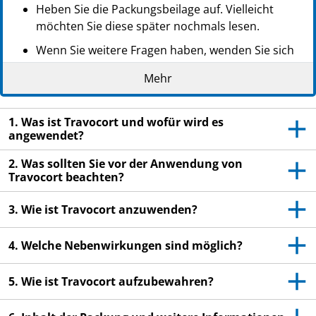
Heben Sie die Packungsbeilage auf. Vielleicht
möchten Sie diese später nochmals lesen.
Wenn Sie weitere Fragen haben, wenden Sie sich
an Ihren Arzt oder Apotheker.
Mehr
Dieses Arzneimittel wurde Ihnen persönlich
verschrieben. Geben Sie es nicht an Dritte weiter.
1. Was ist Travocort und wofür wird es
Es kann anderen Menschen schaden, auch wenn
angewendet?
diese die gleichen Beschwerden haben wie Sie.
2. Was sollten Sie vor der Anwendung von
Wenn Sie Nebenwirkungen bemerken, wenden Sie
Travocort beachten?
sich an Ihren Arzt oder Apotheker. Dies gilt auch
für Nebenwirkungen, die nicht in dieser
3. Wie ist Travocort anzuwenden?
Packungsbeilage angegeben sind. Siehe Abschnitt
4.
4. Welche Nebenwirkungen sind möglich?
5. Wie ist Travocort aufzubewahren?