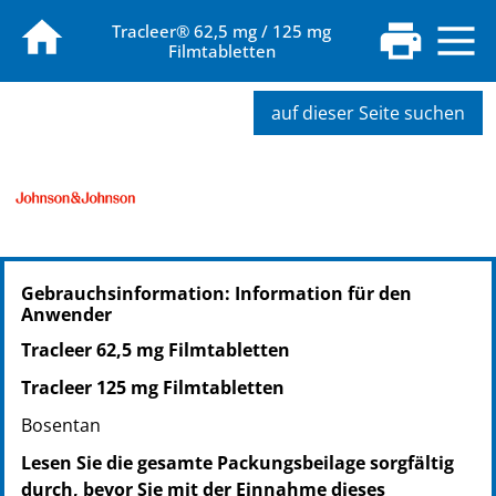
Tracleer® 62,5 mg / 125 mg
Filmtabletten
auf dieser Seite suchen
PZN: 12555335
Gebrauchsinformation: Information für den
PPN: 111255533558
Anwender
NTIN: 04150125553359
PZN: 02461596
Tracleer 62,5 mg Filmtabletten
PPN: 110246159615
Tracleer 125 mg Filmtabletten
NTIN: 04150024615967
Bosentan
Lesen Sie die gesamte Packungsbeilage sorgfältig
durch, bevor Sie mit der Einnahme dieses