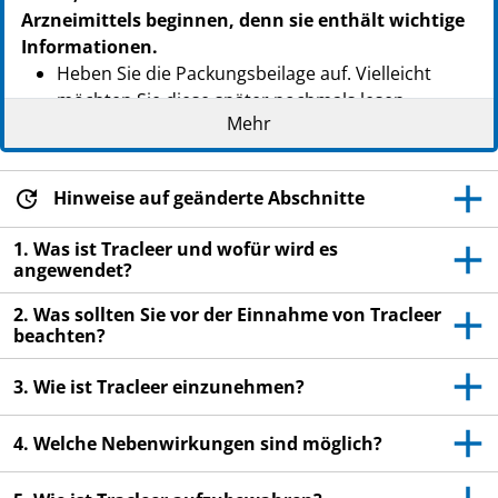
Arzneimittels beginnen, denn sie enthält wichtige
Informationen.
Heben Sie die Packungsbeilage auf. Vielleicht
möchten Sie diese später nochmals lesen.
Mehr
Wenn Sie weitere Fragen haben, wenden Sie sich
an Ihren Arzt oder Apotheker.
Hinweise auf geänderte Abschnitte
Dieses Arzneimittel wurde Ihnen persönlich
verschrieben. Geben Sie es nicht an Dritte weiter.
1. Was ist Tracleer und wofür wird es
Es kann anderen Menschen schaden, auch wenn
angewendet?
diese die gleichen Beschwerden haben wie Sie.
2. Was sollten Sie vor der Einnahme von Tracleer
Wenn Sie Nebenwirkungen bemerken, wenden Sie
beachten?
sich an Ihren Arzt oder Apotheker. Dies gilt auch
für Nebenwirkungen, die nicht in dieser
3. Wie ist Tracleer einzunehmen?
Packungsbeilage angegeben sind. Siehe Abschnitt
4.
4. Welche Nebenwirkungen sind möglich?