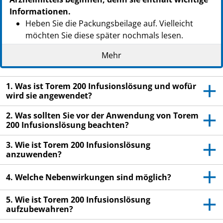
Informationen.
Heben Sie die Packungsbeilage auf. Vielleicht
möchten Sie diese später nochmals lesen.
Wenn Sie weitere Fragen haben, wenden Sie sich
Mehr
an Ihren Arzt oder Apotheker.
Dieses Arzneimittel wurde Ihnen persönlich
1. Was ist Torem 200 Infusionslösung und wofür
verschrieben. Geben Sie es nicht an Dritte weiter.
wird sie angewendet?
Es kann anderen Menschen schaden, auch wenn
2. Was sollten Sie vor der Anwendung von Torem
diese die gleichen Beschwerden haben wie Sie.
200 Infusionslösung beachten?
Wenn Sie Nebenwirkungen bemerken, wenden Sie
3. Wie ist Torem 200 Infusionslösung
sich an Ihren Arzt oder Apotheker. Dies gilt auch
anzuwenden?
für Nebenwirkungen, die nicht in dieser
Packungsbeilage angegeben sind. Siehe Abschnitt
4. Welche Nebenwirkungen sind möglich?
4.
5. Wie ist Torem 200 Infusionslösung
aufzubewahren?