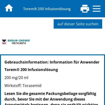
Torem® 200 Infusionslösung
auf dieser Seite suchen
PZN: 04927188
Gebrauchsinformation: Information für Anwender
PPN: 110492718851
NTIN: 04150049271889
Torem® 200 Infusionslösung
200 mg/20 ml
Wirkstoff: Torasemid
Lesen Sie die gesamte Packungsbeilage sorgfältig
durch, bevor Sie mit der Anwendung dieses
Arzneimittels beginnen, denn sie enthält wichtige