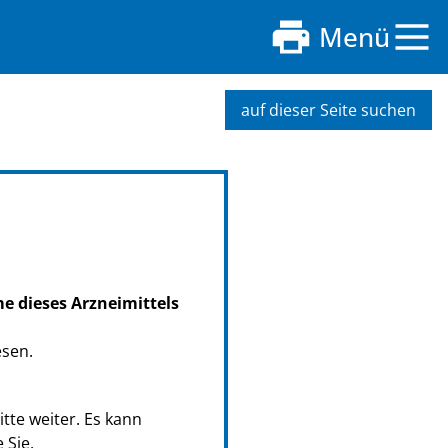
Menü
auf dieser Seite suchen
me dieses Arzneimittels
esen.
tte weiter. Es kann
 Sie.