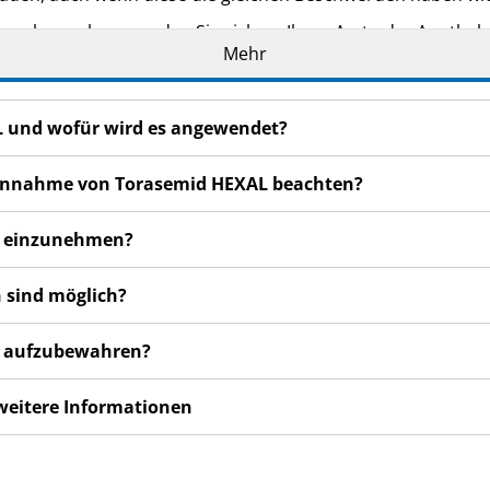
n bemerken, wenden Sie sich an Ihren Arzt oder Apotheker.
Mehr
cht in dieser Packungsbeilage angegeben sind. Siehe Abschn
L und wofür wird es angewendet?
r Einnahme von Torasemid HEXAL beachten?
AL einzunehmen?
 sind möglich?
AL aufzubewahren?
 weitere Informationen