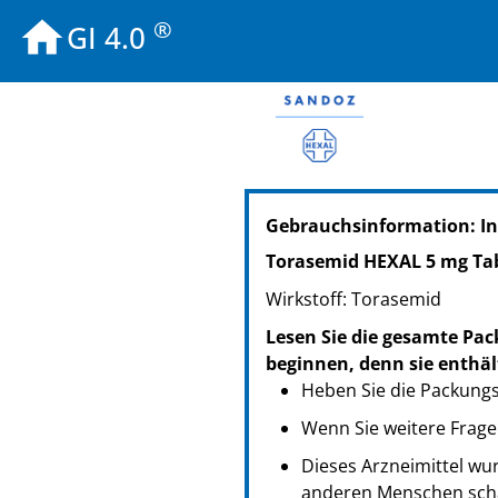
®
GI 4.0
PZN: 04008599
Gebrauchsinformation: In
PPN: 110400859948
NTIN: 04150040085997
Torasemid HEXAL 5 mg Ta
PZN: 04008659
Wirkstoff: Torasemid
PPN: 110400865917
NTIN: 04150040086598
Lesen Sie die gesamte Pac
PZN: 04008671
beginnen, denn sie enthäl
PPN: 110400867146
Heben Sie die Packungsb
NTIN: 04150040086710
Wenn Sie weitere Frage
PZN: 19497575
Dieses Arzneimittel wur
PPN: 111949757592
anderen Menschen scha
NTIN: 04150194975755