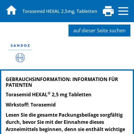
Torasemid HEXAL 2,5mg, Tabletten
auf dieser Seite suchen
PZN: 04008493
GEBRAUCHSINFORMATION: INFORMATION FÜR
PPN: 110400849370
PATIENTEN
NTIN: 04150040084938
®
PZN: 04008576
Torasemid HEXAL
2,5 mg Tabletten
PPN: 110400857692
Wirkstoff: Torasemid
NTIN: 04150040085768
Lesen Sie die gesamte Packungsbeilage sorgfältig
PZN: 04008582
durch, bevor Sie mit der Einnahme dieses
PPN: 110400858258
Arzneimittels beginnen, denn sie enthält wichtige
NTIN: 04150040085829