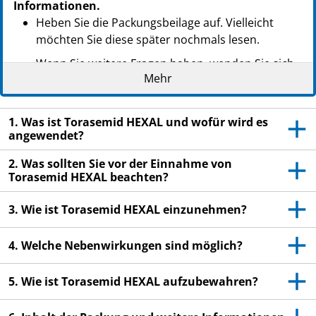
Informationen.
Heben Sie die Packungsbeilage auf. Vielleicht
möchten Sie diese später nochmals lesen.
Wenn Sie weitere Fragen haben, wenden Sie sich
Mehr
an Ihren Arzt oder Apotheker.
Dieses Arzneimittel wurde Ihnen persönlich
verschrieben. Geben Sie es nicht an Dritte weiter.
1. Was ist Torasemid HEXAL und wofür wird es
angewendet?
Es kann anderen Menschen schaden, auch wenn
diese die gleichen Beschwerden haben wie Sie.
2. Was sollten Sie vor der Einnahme von
Torasemid HEXAL beachten?
Wenn Sie Nebenwirkungen bemerken, wenden Sie
sich an Ihren Arzt oder Apotheker. Dies gilt auch
3. Wie ist Torasemid HEXAL einzunehmen?
für Nebenwirkungen, die nicht in dieser
Packungsbeilage angegeben sind. Siehe Abschnitt
4. Welche Nebenwirkungen sind möglich?
4.
5. Wie ist Torasemid HEXAL aufzubewahren?