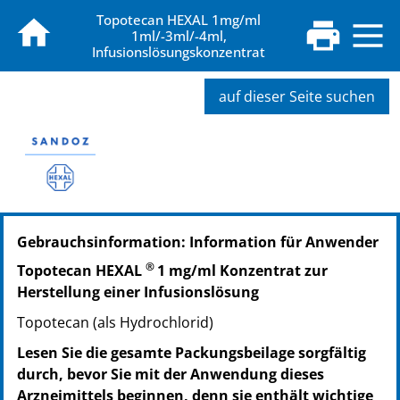
Topotecan HEXAL 1mg/ml
1ml/-3ml/-4ml,
Infusionslösungskonzentrat
auf dieser Seite suchen
PZN: 09219007
Gebrauchsinformation: Information für Anwender
PPN: 110921900740
NTIN: 04150092190076
®
Topotecan HEXAL
1 mg/ml Konzentrat zur
PZN: 09219013
Herstellung einer Infusionslösung
PPN: 110921901306
Topotecan (als Hydrochlorid)
NTIN: 04150092190137
PZN: 09219036
Lesen Sie die gesamte Packungsbeilage sorgfältig
PPN: 110921903659
durch, bevor Sie mit der Anwendung dieses
NTIN: 04150092190366
Arzneimittels beginnen, denn sie enthält wichtige