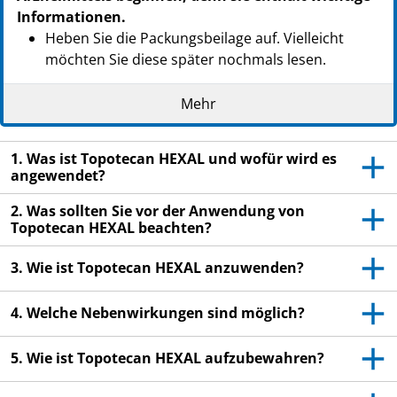
Informationen.
Heben Sie die Packungsbeilage auf. Vielleicht
möchten Sie diese später nochmals lesen.
Wenn Sie weitere Fragen haben, wenden Sie sich
Mehr
an Ihren Arzt.
Wenn Sie Nebenwirkungen bemerken, wenden Sie
1. Was ist Topotecan HEXAL und wofür wird es
sich an Ihren Arzt. Dies gilt auch für
angewendet?
Nebenwirkungen, die nicht in dieser
Packungsbeilage angegeben sind. Siehe Abschnitt
2. Was sollten Sie vor der Anwendung von
4.
Topotecan HEXAL beachten?
3. Wie ist Topotecan HEXAL anzuwenden?
4. Welche Nebenwirkungen sind möglich?
5. Wie ist Topotecan HEXAL aufzubewahren?