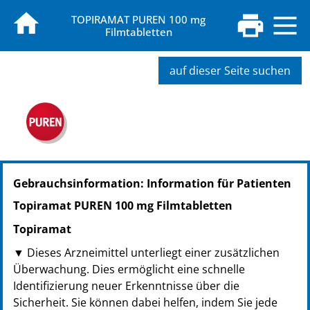
TOPIRAMAT PUREN 100 mg
Filmtabletten
auf dieser Seite suchen
PZN: 13821299
Gebrauchsinformation: Information für Patienten
PPN: 111382129926
NTIN: 04150138212991
Topiramat PUREN 100 mg Filmtabletten
PZN: 13821307
Topiramat
PPN: 111382130720
NTIN: 04150138213073
▼ Dieses Arzneimittel unterliegt einer zusätzlichen
PZN: 13821313
Überwachung. Dies ermöglicht eine schnelle
PPN: 111382131383
Identifizierung neuer Erkenntnisse über die
NTIN: 04150138213134
Sicherheit. Sie können dabei helfen, indem Sie jede