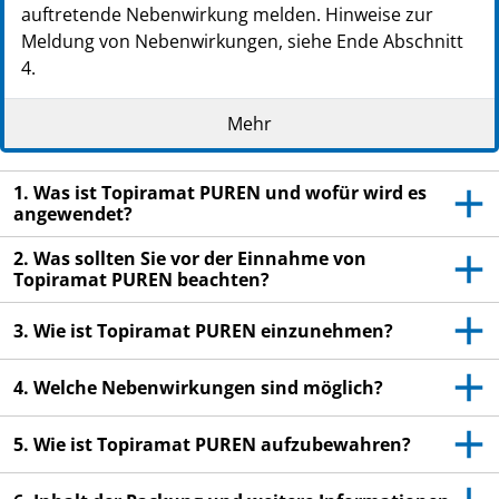
auftretende Nebenwirkung melden. Hinweise zur
Meldung von Nebenwirkungen, siehe Ende Abschnitt
4.
Lesen Sie die gesamte Packungsbeilage sorgfältig
Mehr
durch, bevor Sie mit der Einnahme dieses
Arzneimittels beginnen, denn sie enthält wichtige
Informationen.
1. Was ist Topiramat PUREN und wofür wird es
Heben Sie die Packungsbeilage auf. Vielleicht
angewendet?
möchten Sie diese später nochmals lesen.
2. Was sollten Sie vor der Einnahme von
Wenn Sie weitere Fragen haben, wenden Sie sich
Topiramat PUREN beachten?
an Ihren Arzt oder Apotheker.
3. Wie ist Topiramat PUREN einzunehmen?
Dieses Arzneimittel wurde Ihnen persönlich
verschrieben. Geben Sie es nicht an Dritte weiter.
4. Welche Nebenwirkungen sind möglich?
Es kann anderen Menschen schaden, auch wenn
diese die gleichen Beschwerden haben wie Sie.
5. Wie ist Topiramat PUREN aufzubewahren?
Wenn Sie Nebenwirkungen bemerken, wenden Sie
sich an Ihren Arzt oder Apotheker. Dies gilt auch