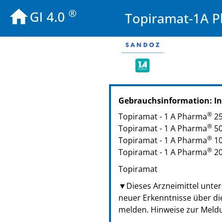
®
GI 4.0
Topiramat-1A P
PZN: 05369218
Gebrauchsinformation: In
PPN: 110536921803
NTIN: 04150053692182
®
Topiramat - 1 A Pharma
25
PZN: 05369224
®
Topiramat - 1 A Pharma
50
PPN: 110536922466
®
Topiramat - 1 A Pharma
10
NTIN: 04150053692243
®
Topiramat - 1 A Pharma
20
PZN: 05369230
Topiramat
PPN: 110536923032
NTIN: 04150053692304
▼Dieses Arzneimittel unterl
neuer Erkenntnisse über di
melden. Hinweise zur Meld