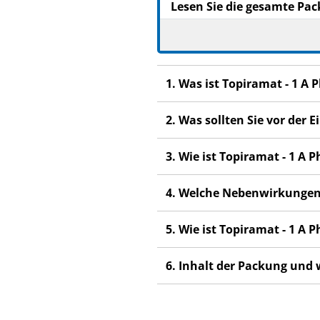
Lesen Sie die gesamte Pac
beginnen, denn sie enthäl
Heben Sie die Packungsb
Wenn Sie weitere Frage
1. Was ist Topiramat - 1 
Dieses Arzneimittel wur
anderen Menschen scha
2. Was sollten Sie vor der
Wenn Sie Nebenwirkunge
Nebenwirkungen, die ni
3. Wie ist Topiramat - 1 
4. Welche Nebenwirkungen
5. Wie ist Topiramat - 1 
6. Inhalt der Packung und