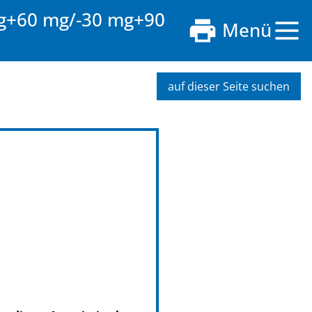
mg+60 mg/-30 mg+90
Menü
auf dieser Seite suchen