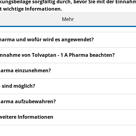
kungsbeilage sorgfältig durch, bevor Sie mit der Einnah
t wichtige Informationen.
eilage auf. Vielleicht möchten Sie diese später nochmals l
Mehr
n haben, wenden Sie sich an Ihren Arzt oder Apotheker.
de Ihnen persönlich verschrieben. Geben Sie es nicht an Dri
A Pharma und wofür wird es angewendet?
den, auch wenn diese die gleichen Beschwerden haben wie
n bemerken, wenden Sie sich an Ihren Arzt oder Apotheker.
 Einnahme von Tolvaptan - 1 A Pharma beachten?
cht in dieser Packungsbeilage angegeben sind. Siehe Abschn
A Pharma einzunehmen?
 sind möglich?
A Pharma aufzubewahren?
 weitere Informationen