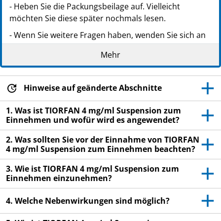
- Heben Sie die Packungsbeilage auf. Vielleicht
möchten Sie diese später nochmals lesen.
- Wenn Sie weitere Fragen haben, wenden Sie sich an
Ihren Arzt oder Apotheker.
Mehr
- Dieses Arzneimittel wurde Ihrem Kind verschrieben.
Geben Sie es nicht an Dritte weiter. Es kann anderen
Menschen schaden, auch wenn diese die gleichen
Hinweise auf geänderte Abschnitte
Beschwerden haben wie Ihr Kind.
1. Was ist TIORFAN 4 mg/ml Suspension zum
- Wenn sich bei Ihrem Kind Nebenwirkungen zeigen,
Einnehmen und wofür wird es angewendet?
wenden Sie sich an Ihren Arzt oder Apotheker. Dies
2. Was sollten Sie vor der Einnahme von TIORFAN
gilt auch für Nebenwirkungen, die nicht in dieser
4 mg/ml Suspension zum Einnehmen beachten?
Packungsbeilage angegeben sind. Siehe Abschnitt 4.
3. Wie ist TIORFAN 4 mg/ml Suspension zum
Einnehmen einzunehmen?
4. Welche Nebenwirkungen sind möglich?