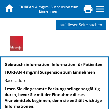
TIORFAN 4 mg/ml Suspension zum
Einnehmen
auf dieser Seite suchen
PZN: 19819642
Gebrauchsinformation: Information für Patienten
PPN: 111981964222
PZN: 19819659
TIORFAN 4 mg/ml Suspension zum Einnehmen
PPN: 111981965912
Racecadotril
Lesen Sie die gesamte Packungsbeilage sorgfältig
durch, bevor Sie mit der Einnahme dieses
Arzneimittels beginnen, denn sie enthält wichtige
Informationen.