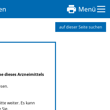
en
Menü
auf dieser Seite suchen
me dieses Arzneimittels
esen.
tte weiter. Es kann
 Sie.