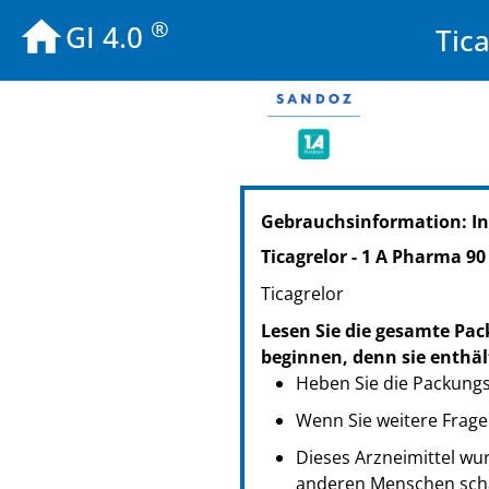
®
GI 4.0
Tic
PZN: 19399252
Gebrauchsinformation: I
PPN: 111939925222
NTIN: 04150193992524
Ticagrelor - 1 A Pharma 9
PZN: 19399269
Ticagrelor
PPN: 111939926912
NTIN: 04150193992692
Lesen Sie die gesamte Pac
PZN: 19399275
beginnen, denn sie enthäl
PPN: 111939927575
Heben Sie die Packungsb
NTIN: 04150193992753
Wenn Sie weitere Frage
Dieses Arzneimittel wur
anderen Menschen scha