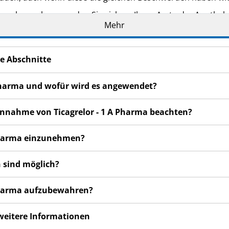
n bemerken, wenden Sie sich an Ihren Arzt oder Apotheker.
Mehr
cht in dieser Packungsbeilage angegeben sind. Siehe Abschn
e Abschnitte
A Pharma und wofür wird es angewendet?
 Einnahme von Ticagrelor - 1 A Pharma beachten?
A Pharma einzunehmen?
 sind möglich?
A Pharma aufzubewahren?
 weitere Informationen