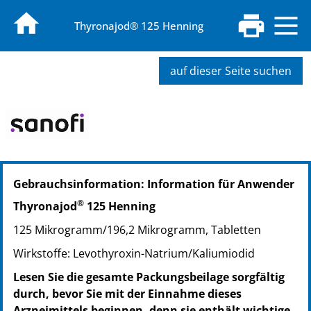
Thyronajod® 125 Henning
auf dieser Seite suchen
PZN: 06882308
Gebrauchsinformation: Information für Anwender
PPN: 110688230892
NTIN: 04150068823083
®
Thyronajod
125 Henning
PZN: 06882314
125 Mikrogramm/196,2 Mikrogramm, Tabletten
PPN: 110688231458
NTIN: 04150068823144
Wirkstoffe: Levothyroxin-Natrium/Kaliumiodid
Lesen Sie die gesamte Packungsbeilage sorgfältig
durch, bevor Sie mit der Einnahme dieses
Arzneimittels beginnen, denn sie enthält wichtige