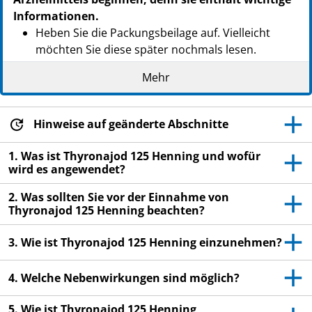
Informationen.
Heben Sie die Packungsbeilage auf. Vielleicht
möchten Sie diese später nochmals lesen.
Wenn Sie weitere Fragen haben, wenden Sie sich
Mehr
an Ihren Arzt oder Apotheker.
Dieses Arzneimittel wurde Ihnen persönlich
Hinweise auf geänderte Abschnitte
verschrieben. Geben Sie es nicht an Dritte weiter.
Es kann anderen Menschen schaden, auch wenn
1. Was ist Thyronajod 125 Henning und wofür
diese die gleichen Beschwerden haben wie Sie.
wird es angewendet?
Wenn Sie Nebenwirkungen bemerken, wenden Sie
2. Was sollten Sie vor der Einnahme von
sich an Ihren Arzt oder Apotheker. Dies gilt auch
Thyronajod 125 Henning beachten?
für Nebenwirkungen, die nicht in dieser
Packungsbeilage angegeben sind. Siehe Abschnitt
3. Wie ist Thyronajod 125 Henning einzunehmen?
4.
4. Welche Nebenwirkungen sind möglich?
5. Wie ist Thyronajod 125 Henning