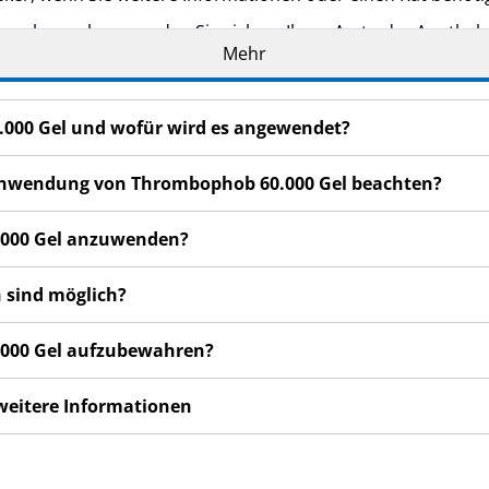
n bemerken, wenden Sie sich an Ihren Arzt oder Apotheker.
Mehr
cht in dieser Packungsbeilage angegeben sind. Siehe Abschn
 Anwendung nicht besser oder gar schlechter fühlen, wenden
.000 Gel und wofür wird es angewendet?
r Anwendung von Thrombophob 60.000 Gel beachten?
0.000 Gel anzuwenden?
 sind möglich?
.000 Gel aufzubewahren?
 weitere Informationen