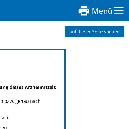
Menü
auf dieser Seite suchen
ung dieses Arzneimittels
en bzw. genau nach
esen.
gen.