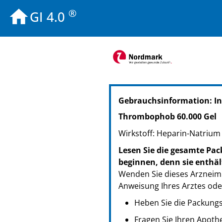
®
GI 4.0
PZN: 03950943
Gebrauchsinformation: I
PPN: 110395094385
Thrombophob 60.000 Gel
Wirkstoff: Heparin-Natrium 
Lesen Sie die gesamte Pac
beginnen, denn sie enthäl
Wenden Sie dieses Arzneimi
Anweisung Ihres Arztes ode
Heben Sie die Packungsb
Fragen Sie Ihren Apoth