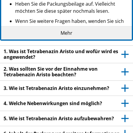
Heben Sie die Packungsbeilage auf. Vielleicht
möchten Sie diese später nochmals lesen.
Wenn Sie weitere Fragen haben, wenden Sie sich
an Ihren Arzt oder Apotheker.
Mehr
Dieses Arzneimittel wurde Ihnen persönlich
verschrieben. Geben Sie es nicht an Dritte weiter.
1. Was ist Tetrabenazin Aristo und wofür wird es
Es kann anderen Menschen schaden, auch wenn
angewendet?
diese die gleichen Beschwerden haben wie Sie.
2. Was sollten Sie vor der Einnahme von
Wenn Sie Nebenwirkungen bemerken, wenden Sie
Tetrabenazin Aristo beachten?
sich an Ihren Arzt oder Apotheker. Dies gilt auch
für Nebenwirkungen, die nicht in dieser
3. Wie ist Tetrabenazin Aristo einzunehmen?
Packungsbeilage angegeben sind. Siehe Abschnitt
4.
4. Welche Nebenwirkungen sind möglich?
5. Wie ist Tetrabenazin Aristo aufzubewahren?