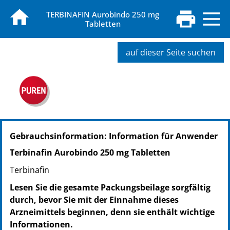
TERBINAFIN Aurobindo 250 mg
Tabletten
auf dieser Seite suchen
PZN: 09763900
Gebrauchsinformation: Information für Anwender
PPN: 110976390061
NTIN: 04150097639006
Terbinafin Aurobindo 250 mg Tabletten
PZN: 09763923
Terbinafin
PPN: 110976392317
NTIN: 04150097639235
Lesen Sie die gesamte Packungsbeilage sorgfältig
PZN: 09763952
durch, bevor Sie mit der Einnahme dieses
PPN: 110976395236
Arzneimittels beginnen, denn sie enthält wichtige
NTIN: 04150097639525
Informationen.