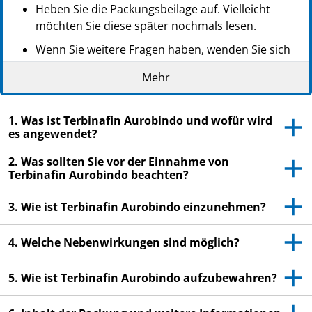
Heben Sie die Packungsbeilage auf. Vielleicht
möchten Sie diese später nochmals lesen.
Wenn Sie weitere Fragen haben, wenden Sie sich
an Ihren Arzt oder Apotheker.
Mehr
Dieses Arzneimittel wurde Ihnen persönlich
verschrieben. Geben Sie es nicht an Dritte weiter.
1. Was ist Terbinafin Aurobindo und wofür wird
Es kann anderen Menschen schaden, auch wenn
es angewendet?
diese die gleichen Beschwerden haben wie Sie.
2. Was sollten Sie vor der Einnahme von
Wenn Sie Nebenwirkungen bemerken, wenden Sie
Terbinafin Aurobindo beachten?
sich an Ihren Arzt oder Apotheker. Dies gilt auch
für Nebenwirkungen, die nicht in dieser
3. Wie ist Terbinafin Aurobindo einzunehmen?
Packungsbeilage angegeben sind. Siehe Abschnitt
4.
4. Welche Nebenwirkungen sind möglich?
5. Wie ist Terbinafin Aurobindo aufzubewahren?