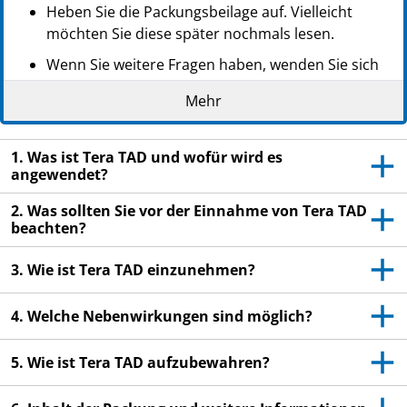
Heben Sie die Packungsbeilage auf. Vielleicht
möchten Sie diese später nochmals lesen.
Wenn Sie weitere Fragen haben, wenden Sie sich
an Ihren Arzt oder Apotheker.
Mehr
Dieses Arzneimittel wurde Ihnen persönlich
verschrieben. Geben Sie es nicht an Dritte weiter.
1. Was ist Tera TAD und wofür wird es
Es kann anderen Menschen schaden, auch wenn
angewendet?
diese die gleichen Beschwerden haben wie Sie.
2. Was sollten Sie vor der Einnahme von Tera TAD
Wenn Sie Nebenwirkungen bemerken, wenden Sie
beachten?
sich an Ihren Arzt oder Apotheker. Dies gilt auch
für Nebenwirkungen, die nicht in dieser
3. Wie ist Tera TAD einzunehmen?
Packungsbeilage angegeben sind. Siehe Abschnitt
4.
4. Welche Nebenwirkungen sind möglich?
5. Wie ist Tera TAD aufzubewahren?