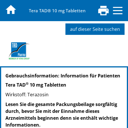
Tera TAD® 10 mg Tabletten
auf dieser Seite suchen
PZN: 01668929
Gebrauchsinformation: Information für Patienten
PPN: 110166892977
PZN: 02224896
®
Tera TAD
10 mg Tabletten
PPN: 110222489626
Wirkstoff: Terazosin
Lesen Sie die gesamte Packungsbeilage sorgfältig
durch, bevor Sie mit der Einnahme dieses
Arzneimittels beginnen denn sie enthält wichtige
Informationen.