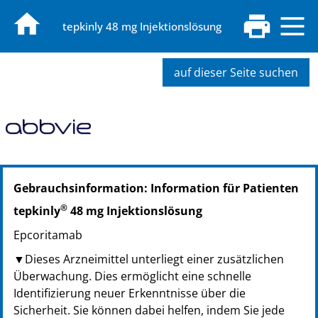
tepkinly 48 mg Injektionslösung
auf dieser Seite suchen
PZN: 18468206
Gebrauchsinformation: Information für Patienten
PPN: 111846820685
®
tepkinly
48 mg Injektionslösung
Epcoritamab
▼Dieses Arzneimittel unterliegt einer zusätzlichen
Überwachung. Dies ermöglicht eine schnelle
Identifizierung neuer Erkenntnisse über die
Sicherheit. Sie können dabei helfen, indem Sie jede