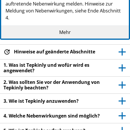
auftretende Nebenwirkung melden. Hinweise zur
Meldung von Nebenwirkungen, siehe Ende Abschnitt
4.
Lesen Sie die gesamte Packungsbeilage sorgfältig
Mehr
durch, bevor Sie mit der Anwendung dieses
Arzneimittels beginnen, denn sie enthält wichtige
Informationen.
Hinweise auf geänderte Abschnitte
Heben Sie die Packungsbeilage auf. Vielleicht
möchten Sie diese später nochmals lesen.
1. Was ist Tepkinly und wofür wird es
angewendet?
Ihr Arzt wird Ihnen eine Patientenkarte
aushändigen. Lesen Sie sie sorgfältig durch
2. Was sollten Sie vor der Anwendung von
und befolgen Sie die Anweisungen darauf.
Tepkinly beachten?
Tragen Sie diese Patientenkarte immer bei
sich.
3. Wie ist Tepkinly anzuwenden?
Zeigen Sie die Patientenkarte immer dem Arzt
4. Welche Nebenwirkungen sind möglich?
oder medizinischen Fachpersonal, wenn Sie
in die Praxis oder ins Krankenhaus gehen.