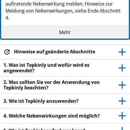
auftretende Nebenwirkung melden. Hinweise zur
Meldung von Nebenwirkungen, siehe Ende Abschnitt
4.
Lesen Sie die gesamte Packungsbeilage sorgfältig
Mehr
durch, bevor Sie mit der Anwendung dieses
Arzneimittels beginnen, denn sie enthält wichtige
Informationen.
Hinweise auf geänderte Abschnitte
Heben Sie die Packungsbeilage auf. Vielleicht
möchten Sie diese später nochmals lesen.
1. Was ist Tepkinly und wofür wird es
angewendet?
Ihr Arzt wird Ihnen eine Patientenkarte
aushändigen. Lesen Sie sie sorgfältig durch
2. Was sollten Sie vor der Anwendung von
und befolgen Sie die Anweisungen darauf.
Tepkinly beachten?
Tragen Sie diese Patientenkarte immer bei
sich.
3. Wie ist Tepkinly anzuwenden?
Zeigen Sie die Patientenkarte immer dem Arzt
4. Welche Nebenwirkungen sind möglich?
oder medizinischen Fachpersonal, wenn Sie
in die Praxis oder ins Krankenhaus gehen.