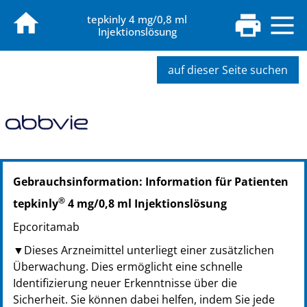
tepkinly 4 mg/0,8 ml
Injektionslösung
auf dieser Seite suchen
PZN: 18468235
Gebrauchsinformation: Information für Patienten
PPN: 111846823507
PZN: 19293625
®
tepkinly
4 mg/0,8 ml Injektionslösung
PPN: 111929362507
Epcoritamab
▼Dieses Arzneimittel unterliegt einer zusätzlichen
Überwachung. Dies ermöglicht eine schnelle
Identifizierung neuer Erkenntnisse über die
Sicherheit. Sie können dabei helfen, indem Sie jede