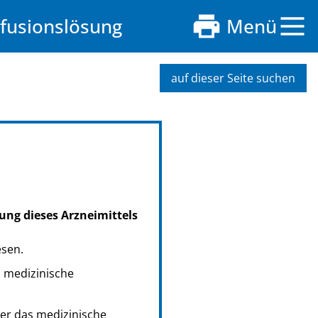
nfusionslösung
Menü
auf dieser Seite suchen
ung dieses Arzneimittels
esen.
s medizinische
er das medizinische