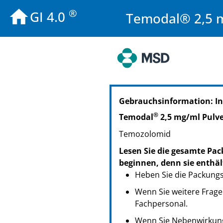
®
GI 4.0
Temodal® 2,5 mg
PZN: 07378322
Gebrauchsinformation: I
PPN: 110737832262
®
Temodal
2,5 mg/ml Pulve
Temozolomid
Lesen Sie die gesamte Pac
beginnen, denn sie enthäl
Heben Sie die Packungsb
Wenn Sie weitere Frage
Fachpersonal.
Wenn Sie Nebenwirkung