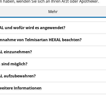
n haben, wenden Sie sich an Ihren Arzt oder Apotheker.
de Ihnen persönlich verschrieben. Geben Sie es nicht an Dri
Mehr
den, auch wenn diese die gleichen Beschwerden haben wie
n bemerken, wenden Sie sich an Ihren Arzt oder Apotheker.
XAL und wofür wird es angewendet?
cht in dieser Packungsbeilage angegeben sind. Siehe Abschn
r Einnahme von Telmisartan HEXAL beachten?
XAL einzunehmen?
 sind möglich?
XAL aufzubewahren?
 weitere Informationen