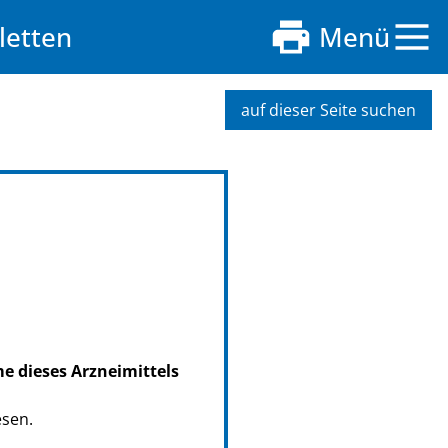
letten
Menü
auf dieser Seite suchen
me dieses Arzneimittels
esen.