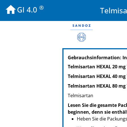
®
GI 4.0
Telmis
PZN: 08928316
Gebrauchsinformation: In
PPN: 110892831605
NTIN: 04150089283163
Telmisartan HEXAL 20 mg 
PZN: 08928322
Telmisartan HEXAL 40 mg 
PPN: 110892832268
NTIN: 04150089283224
Telmisartan HEXAL 80 mg 
PZN: 10014256
Telmisartan
PPN: 111001425604
Lesen Sie die gesamte Pac
NTIN: 04150100142561
beginnen, denn sie enthäl
Heben Sie die Packungsb