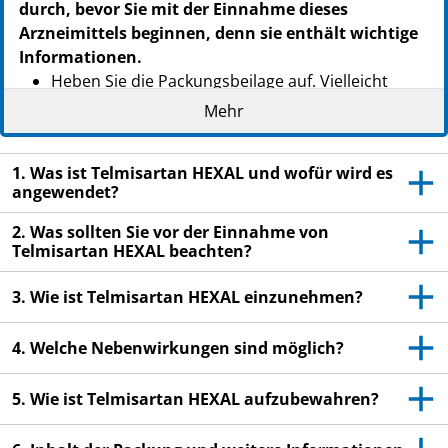
durch, bevor Sie mit der Einnahme dieses
Arzneimittels beginnen, denn sie enthält wichtige
Informationen.
Heben Sie die Packungsbeilage auf. Vielleicht
möchten Sie diese später nochmals lesen.
Mehr
Wenn Sie weitere Fragen haben, wenden Sie sich
an Ihren Arzt oder Apotheker.
1. Was ist Telmisartan HEXAL und wofür wird es
angewendet?
Dieses Arzneimittel wurde Ihnen persönlich
verschrieben. Geben Sie es nicht an Dritte weiter.
2. Was sollten Sie vor der Einnahme von
Es kann anderen Menschen schaden, auch wenn
Telmisartan HEXAL beachten?
diese die gleichen Beschwerden haben wie Sie.
3. Wie ist Telmisartan HEXAL einzunehmen?
Wenn Sie Nebenwirkungen bemerken, wenden Sie
sich an Ihren Arzt oder Apotheker. Dies gilt auch
4. Welche Nebenwirkungen sind möglich?
für Nebenwirkungen, die nicht in dieser
Packungsbeilage angegeben sind. Siehe Abschnitt
5. Wie ist Telmisartan HEXAL aufzubewahren?
4.