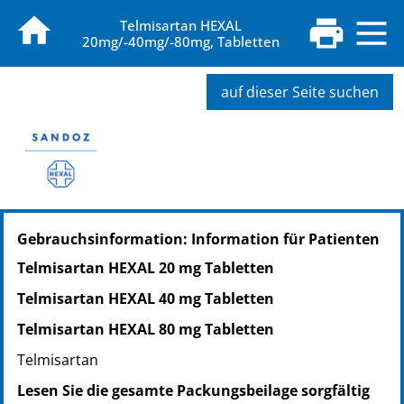
Telmisartan HEXAL
20mg/-40mg/-80mg, Tabletten
auf dieser Seite suchen
PZN: 08926671
Gebrauchsinformation: Information für Patienten
PPN: 110892667121
NTIN: 04150089266715
Telmisartan HEXAL 20 mg Tabletten
Telmisartan HEXAL 40 mg Tabletten
Telmisartan HEXAL 80 mg Tabletten
Telmisartan
Lesen Sie die gesamte Packungsbeilage sorgfältig