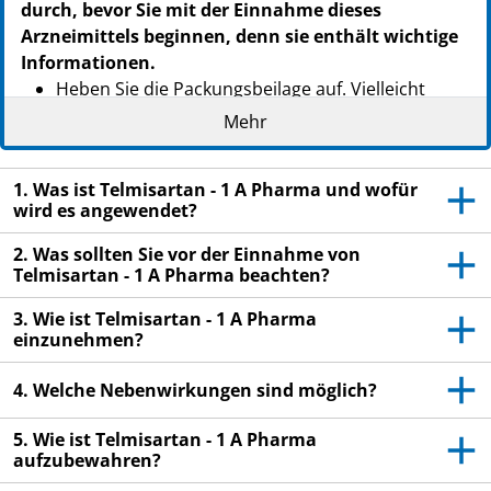
durch, bevor Sie mit der Einnahme dieses
Arzneimittels beginnen, denn sie enthält wichtige
Informationen.
Heben Sie die Packungsbeilage auf. Vielleicht
möchten Sie diese später nochmals lesen.
Mehr
Wenn Sie weitere Fragen haben, wenden Sie sich
an Ihren Arzt oder Apotheker.
1. Was ist Telmisartan - 1 A Pharma und wofür
wird es angewendet?
Dieses Arzneimittel wurde Ihnen persönlich
verschrieben. Geben Sie es nicht an Dritte weiter.
2. Was sollten Sie vor der Einnahme von
Es kann anderen Menschen schaden, auch wenn
Telmisartan - 1 A Pharma beachten?
diese die gleichen Beschwerden haben wie Sie.
3. Wie ist Telmisartan - 1 A Pharma
Wenn Sie Nebenwirkungen bemerken, wenden Sie
einzunehmen?
sich an Ihren Arzt oder Apotheker. Dies gilt auch
für Nebenwirkungen, die nicht in dieser
4. Welche Nebenwirkungen sind möglich?
Packungsbeilage angegeben sind. Siehe Abschnitt
4.
5. Wie ist Telmisartan - 1 A Pharma
aufzubewahren?