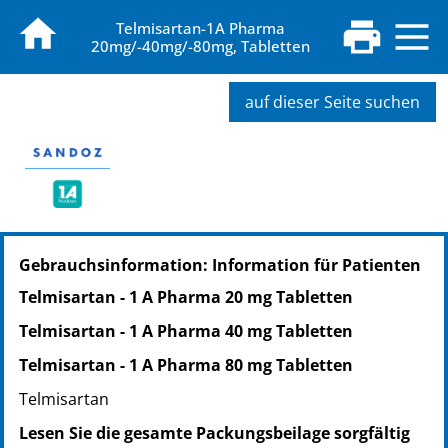
Telmisartan-1A Pharma
20mg/-40mg/-80mg, Tabletten
auf dieser Seite suchen
PZN: 01620868
Gebrauchsinformation: Information für Patienten
PPN: 110162086805
NTIN: 04150016208689
Telmisartan - 1 A Pharma 20 mg Tabletten
Telmisartan - 1 A Pharma 40 mg Tabletten
Telmisartan - 1 A Pharma 80 mg Tabletten
Telmisartan
Lesen Sie die gesamte Packungsbeilage sorgfältig