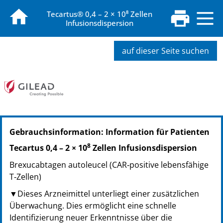
Tecartus® 0,4 – 2 × 10⁸ Zellen
Infusionsdispersion
auf dieser Seite suchen
PZN: 16876183
Gebrauchsinformation: Information für Patienten
PPN: 111687618331
8
Tecartus 0,4 – 2 × 10
Zellen Infusionsdispersion
Brexucabtagen autoleucel (CAR‑positive lebensfähige
T‑Zellen)
▼Dieses Arzneimittel unterliegt einer zusätzlichen
Überwachung. Dies ermöglicht eine schnelle
Identifizierung neuer Erkenntnisse über die