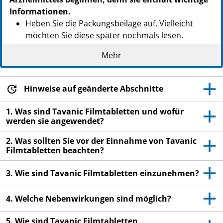
Informationen.
Heben Sie die Packungsbeilage auf. Vielleicht
möchten Sie diese später nochmals lesen.
Wenn Sie weitere Fragen haben, wenden Sie sich
Mehr
an Ihren Arzt oder Apotheker.
Dieses Arzneimittel wurde Ihnen persönlich
Hinweise auf geänderte Abschnitte
verschrieben. Geben Sie es nicht an Dritte weiter.
Es kann anderen Menschen schaden, auch wenn
1. Was sind Tavanic Filmtabletten und wofür
diese die gleichen Beschwerden haben wie Sie.
werden sie angewendet?
Wenn Sie Nebenwirkungen bemerken, wenden Sie
2. Was sollten Sie vor der Einnahme von Tavanic
sich an Ihren Arzt oder Apotheker. Dies gilt auch
Filmtabletten beachten?
für Nebenwirkungen, die nicht in dieser
Packungsbeilage angegeben sind. Siehe Abschnitt
3. Wie sind Tavanic Filmtabletten einzunehmen?
4.
4. Welche Nebenwirkungen sind möglich?
5. Wie sind Tavanic Filmtabletten