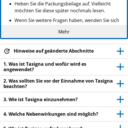
Heben Sie die Packungsbeilage auf. Vielleicht
möchten Sie diese später nochmals lesen.
Wenn Sie weitere Fragen haben, wenden Sie sich
an Ihren Arzt oder Apotheker.
Mehr
Dieses Arzneimittel wurde Ihnen persönlich
verschrieben. Geben Sie es nicht an Dritte weiter.
Es kann anderen Menschen schaden, auch wenn
Hinweise auf geänderte Abschnitte
diese die gleichen Beschwerden haben wie Sie.
1. Was ist Tasigna und wofür wird es
Wenn Sie Nebenwirkungen bemerken, wenden Sie
angewendet?
sich an Ihren Arzt oder Apotheker. Dies gilt auch
2. Was sollten Sie vor der Einnahme von Tasigna
für Nebenwirkungen, die nicht in dieser
beachten?
Packungsbeilage angegeben sind. Siehe Abschnitt
4.
3. Wie ist Tasigna einzunehmen?
4. Welche Nebenwirkungen sind möglich?