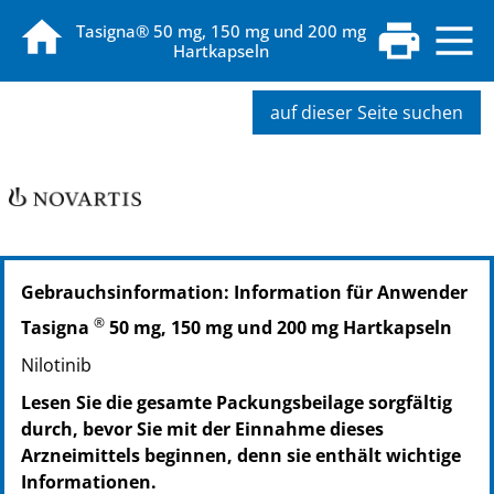
Tasigna® 50 mg, 150 mg und 200 mg
Hartkapseln
auf dieser Seite suchen
PZN: 07388697
Gebrauchsinformation: Information für Anwender
PPN: 110738869727
NTIN: 04150073886974
®
Tasigna
50 mg, 150 mg und 200 mg Hartkapseln
PZN: 07388711
Nilotinib
PPN: 110738871184
NTIN: 04150073887117
Lesen Sie die gesamte Packungsbeilage sorgfältig
PZN: 10918437
durch, bevor Sie mit der Einnahme dieses
PPN: 111091843702
Arzneimittels beginnen, denn sie enthält wichtige
NTIN: 04150109184371
Informationen.