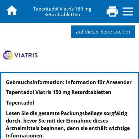
Tapentadol Viatris 150 mg
Retardtabletten
auf dieser Seite suchen
PZN: 18265704
Gebrauchsinformation: Information für Anwender
PPN: 111826570472
NTIN: 04150182657045
Tapentadol Viatris 150 mg Retardtabletten
PZN: 18265710
Tapentadol
PPN: 111826571038
NTIN: 04150182657106
Lesen Sie die gesamte Packungsbeilage sorgfältig
durch, bevor Sie mit der Einnahme dieses
Arzneimittels beginnen, denn sie enthält wichtige
Informationen.