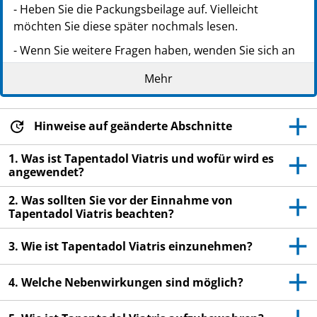
- Heben Sie die Packungsbeilage auf. Vielleicht
möchten Sie diese später nochmals lesen.
- Wenn Sie weitere Fragen haben, wenden Sie sich an
Ihren Arzt oder Apotheker.
Mehr
- Dieses Arzneimittel wurde Ihnen persönlich
verschrieben. Geben Sie es nicht an Dritte weiter. Es
kann anderen Menschen schaden, auch wenn diese
Hinweise auf geänderte Abschnitte
die gleichen Beschwerden haben wie Sie.
1. Was ist Tapentadol Viatris und wofür wird es
- Wenn Sie Nebenwirkungen bemerken, wenden Sie
angewendet?
sich an Ihren Arzt oder Apotheker. Dies gilt auch für
2. Was sollten Sie vor der Einnahme von
Nebenwirkungen, die nicht in dieser Packungsbeilage
Tapentadol Viatris beachten?
angegeben sind. Siehe Abschnitt 4.
3. Wie ist Tapentadol Viatris einzunehmen?
4. Welche Nebenwirkungen sind möglich?