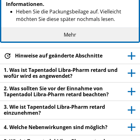
Informationen.
Heben Sie die Packungsbeilage auf. Vielleicht
möchten Sie diese später nochmals lesen.
Wenn Sie weitere Fragen haben, wenden Sie sich
Mehr
an Ihren Arzt oder Apotheker.
Dieses Arzneimittel wurde Ihnen persönlich
verschrieben. Geben Sie es nicht an Dritte weiter.
Hinweise auf geänderte Abschnitte
Es kann anderen Menschen schaden, auch wenn
1. Was ist Tapentadol Libra-Pharm retard und
diese die gleichen Beschwerden haben wie Sie.
wofür wird es angewendet?
Wenn Sie Nebenwirkungen bemerken, wenden Sie
2. Was sollten Sie vor der Einnahme von
sich an Ihren Arzt oder Apotheker. Dies gilt auch
Tapentadol Libra-Pharm retard beachten?
für Nebenwirkungen, die nicht in dieser
Packungsbeilage angegeben sind. Siehe Abschnitt
3. Wie ist Tapentadol Libra-Pharm retard
4.
einzunehmen?
4. Welche Nebenwirkungen sind möglich?