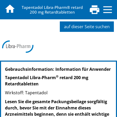
Tapentadol Libra-Pharm® retard
200 mg Retardtabletten
auf dieser Seite suchen
PZN: 16676722
Gebrauchsinformation: Information für Anwender
PPN: 111667672202
PZN: 16676745
®
Tapentadol Libra-Pharm
retard 200 mg
PPN: 111667674555
Retardtabletten
PZN: 16676768
Wirkstoff: Tapentadol
PPN: 111667676811
Lesen Sie die gesamte Packungsbeilage sorgfältig
durch, bevor Sie mit der Einnahme dieses
Arzneimittels beginnen, denn sie enthält wichtige