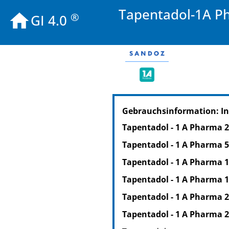
Tapentadol-1A P
®
GI 4.0
PZN: 17954465
Gebrauchsinformation: In
PPN: 111795446541
NTIN: 04150179544655
Tapentadol - 1 A Pharma 
PZN: 17954494
Tapentadol - 1 A Pharma 
PPN: 111795449460
NTIN: 04150179544945
Tapentadol - 1 A Pharma 
PZN: 17954519
Tapentadol - 1 A Pharma 
PPN: 111795451944
Tapentadol - 1 A Pharma 
NTIN: 04150179545195
PZN: 17954548
Tapentadol - 1 A Pharma 
PPN: 111795454863