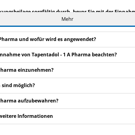
kungsbeilage sorgfältig durch, bevor Sie mit der Einnah
t wichtige Informationen.
Mehr
eilage auf. Vielleicht möchten Sie diese später nochmals l
n haben, wenden Sie sich an Ihren Arzt oder Apotheker.
 A Pharma und wofür wird es angewendet?
de Ihnen persönlich verschrieben. Geben Sie es nicht an Dri
den, auch wenn diese die gleichen Beschwerden haben wie
 Einnahme von Tapentadol - 1 A Pharma beachten?
n bemerken, wenden Sie sich an Ihren Arzt oder Apotheker.
 A Pharma einzunehmen?
cht in dieser Packungsbeilage angegeben sind. Siehe Abschn
 sind möglich?
 A Pharma aufzubewahren?
 weitere Informationen