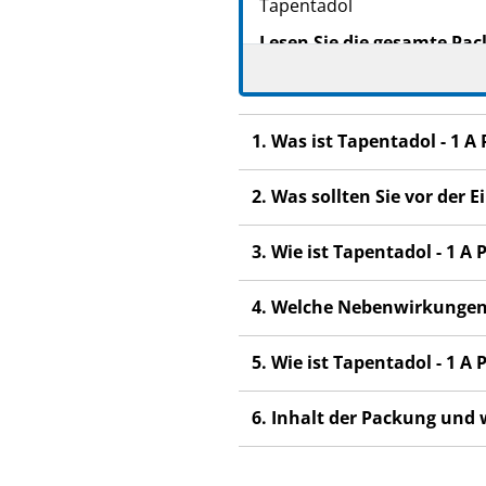
Tapentadol
NTIN: 04150179545485
Lesen Sie die gesamte Pac
beginnen, denn sie enthäl
Heben Sie die Packungsb
Wenn Sie weitere Frage
1. Was ist Tapentadol - 1
Dieses Arzneimittel wur
anderen Menschen scha
2. Was sollten Sie vor der
Wenn Sie Nebenwirkunge
3. Wie ist Tapentadol - 1
Nebenwirkungen, die ni
4. Welche Nebenwirkungen
5. Wie ist Tapentadol - 1
6. Inhalt der Packung und