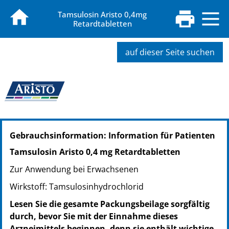
Tamsulosin Aristo 0,4mg
Retardtabletten
auf dieser Seite suchen
PZN: 09205560
Gebrauchsinformation: Information für Patienten
PPN: 110920556029
PZN: 09205577
Tamsulosin Aristo 0,4 mg Retardtabletten
PPN: 110920557719
Zur Anwendung bei Erwachsenen
PZN: 09205583
PPN: 110920558382
Wirkstoff: Tamsulosinhydrochlorid
PZN: 14410983
Lesen Sie die gesamte Packungsbeilage sorgfältig
PPN: 111441098376
durch, bevor Sie mit der Einnahme dieses
Arzneimittels beginnen, denn sie enthält wichtige