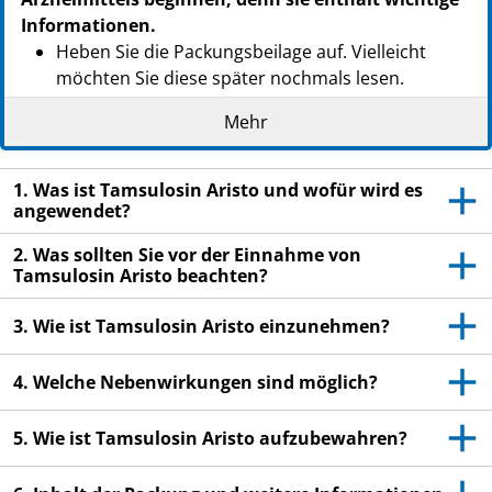
Informationen.
Heben Sie die Packungsbeilage auf. Vielleicht
möchten Sie diese später nochmals lesen.
Wenn Sie weitere Fragen haben, wenden Sie sich
Mehr
an Ihren Arzt oder Apotheker.
Dieses Arzneimittel wurde Ihnen persönlich
1. Was ist Tamsulosin Aristo und wofür wird es
verschrieben. Geben Sie es nicht an Dritte weiter.
angewendet?
Es kann anderen Menschen schaden, auch wenn
2. Was sollten Sie vor der Einnahme von
diese die gleichen Beschwerden haben wie Sie.
Tamsulosin Aristo beachten?
Wenn Sie Nebenwirkungen bemerken, wenden Sie
sich an Ihren Arzt oder Apotheker. Dies gilt auch
3. Wie ist Tamsulosin Aristo einzunehmen?
für Nebenwirkungen, die nicht in dieser
Packungsbeilage angegeben sind. Siehe Abschnitt
4. Welche Nebenwirkungen sind möglich?
4.
5. Wie ist Tamsulosin Aristo aufzubewahren?