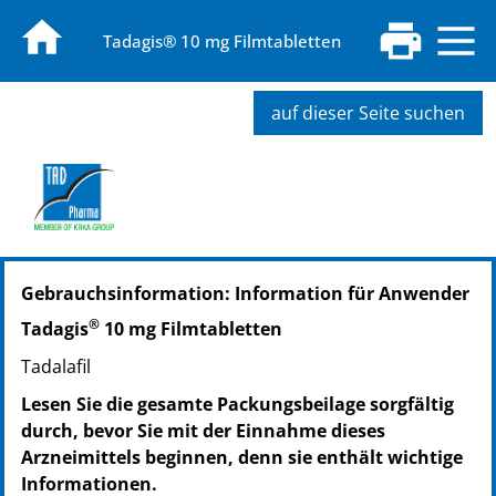
Tadagis® 10 mg Filmtabletten
auf dieser Seite suchen
PZN: 15238196
Gebrauchsinformation: Information für Anwender
PPN: 111523819621
PZN: 13838733
®
Tadagis
10 mg Filmtabletten
PPN: 111383873308
Tadalafil
PZN: 13838762
PPN: 111383876227
Lesen Sie die gesamte Packungsbeilage sorgfältig
PZN: 13865813
durch, bevor Sie mit der Einnahme dieses
PPN: 111386581391
Arzneimittels beginnen, denn sie enthält wichtige
PZN: 14376714
Informationen.