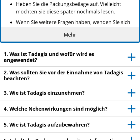
PPN: 111437671483
Heben Sie die Packungsbeilage auf. Vielleicht
möchten Sie diese später nochmals lesen.
Wenn Sie weitere Fragen haben, wenden Sie sich
bitte an Ihren Arzt oder Apotheker.
Mehr
Dieses Arzneimittel wurde Ihnen persönlich
verschrieben. Geben Sie es nicht an Dritte weiter.
1. Was ist Tadagis und wofür wird es
Es kann anderen Menschen schaden, auch wenn
angewendet?
diese die gleichen Beschwerden haben wie Sie.
2. Was sollten Sie vor der Einnahme von Tadagis
Wenn Sie Nebenwirkungen bemerken, wenden Sie
beachten?
sich an Ihren Arzt oder Apotheker. Dies gilt auch
für Nebenwirkungen, die nicht in dieser
3. Wie ist Tadagis einzunehmen?
Packungsbeilage angegeben sind. Siehe Abschnitt
4.
4. Welche Nebenwirkungen sind möglich?
5. Wie ist Tadagis aufzubewahren?