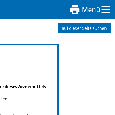
Menü
auf dieser Seite suchen
me dieses Arzneimittels
esen.