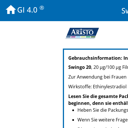
®
GI 4.0
S
PZN: 14410902
Gebrauchsinformation: I
PPN: 111441090282
PZN: 07746607
Swingo 20
, 20 µg/100 µg Fi
PPN: 110774660714
Zur Anwendung bei Frauen
PZN: 07746613
PPN: 110774661377
Wirkstoffe: Ethinylestradio
PZN: 07746636
Lesen Sie die gesamte Pac
PPN: 110774663633
beginnen, denn sie enthäl
Heben Sie die Packungsb
Wenn Sie weitere Frage