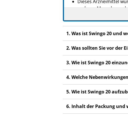
Dieses Arzneimittel wur
anderen Menschen scha
Wenn Sie Nebenwirkunge
Nebenwirkungen, die ni
1. Was ist Swingo 20 und 
Wichtige Informationen ü
Bei korrekter Anwendun
2. Was sollten Sie vor der
Sie bewirken eine leich
3. Wie ist Swingo 20 einz
im ersten Jahr der An
Kontrazeptivums nach 
4. Welche Nebenwirkungen
Achten Sie bitte aufme
vermuten, diese zu habe
5. Wie ist Swingo 20 aufz
6. Inhalt der Packung und