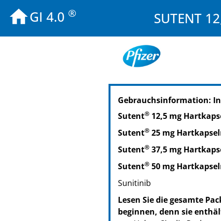
®
GI 4.0
SUTENT 12,
Gebrauchsinformation: I
®
Sutent
12,5 mg Hartkaps
®
Sutent
25 mg Hartkapsel
®
Sutent
37,5 mg Hartkaps
®
Sutent
50 mg Hartkapsel
Sunitinib
Lesen Sie die gesamte Pac
beginnen, denn sie enthäl