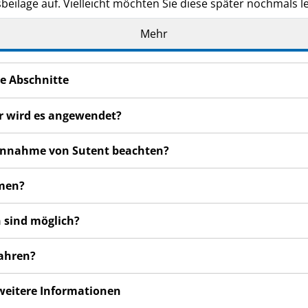
eilage auf. Vielleicht möchten Sie diese später nochmals l
n haben, wenden Sie sich an Ihren Arzt oder Apotheker.
Mehr
de Ihnen persönlich verschrieben. Geben Sie es nicht an Dri
den, auch wenn diese die gleichen Beschwerden haben wie
e Abschnitte
n bemerken, wenden Sie sich an Ihren Arzt. Dies gilt auch
sbeilage angegeben sind. Siehe Abschnitt 4.
ür wird es angewendet?
 Einnahme von Sutent beachten?
hmen?
 sind möglich?
wahren?
 weitere Informationen