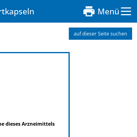
rtkapseln
Menü
auf dieser Seite suchen
me dieses Arzneimittels