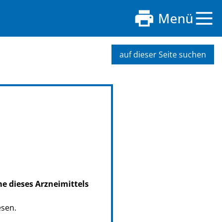
Menü
auf dieser Seite suchen
me dieses Arzneimittels
esen.