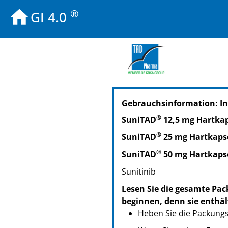
®
GI 4.0
PZN: 17605291
Gebrauchsinformation: I
PPN: 111760529161
®
SuniTAD
12,5 mg Hartka
®
SuniTAD
25 mg Hartkaps
®
SuniTAD
50 mg Hartkaps
Sunitinib
Lesen Sie die gesamte Pac
beginnen, denn sie enthäl
Heben Sie die Packungsb