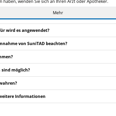
n haben, wenden Sie sich an Ihren Arzt oder Apotheker.
de Ihnen persönlich verschrieben. Geben Sie es nicht an Dri
Mehr
den, auch wenn diese die gleichen Beschwerden haben wie
n bemerken, wenden Sie sich an Ihren Arzt. Dies gilt auch
für wird es angewendet?
sbeilage angegeben sind. Siehe Abschnitt 4.
r Einnahme von SuniTAD beachten?
ehmen?
 sind möglich?
ewahren?
 weitere Informationen