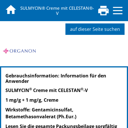
SULMYCIN® Creme mit CELESTAN®-
V
auf dieser Seite suchen
PZN: 01472008
Gebrauchsinformation: Information für den
PPN: 110147200809
Anwender
PZN: 06160868
®
®
PPN: 110616086828
SULMYCIN
Creme mit CELESTAN
‑V
1 mg/g + 1 mg/g, Creme
Wirkstoffe: Gentamicinsulfat,
Betamethasonvalerat (Ph.Eur.)
Lesen Sie die gesamte Packungsbeilage sorgfältig