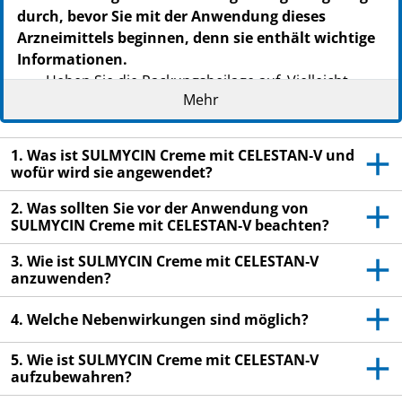
durch, bevor Sie mit der Anwendung dieses
Arzneimittels beginnen, denn sie enthält wichtige
Informationen.
Heben Sie die Packungsbeilage auf. Vielleicht
Mehr
möchten Sie diese später nochmals lesen.
Wenn Sie weitere Fragen haben, wenden Sie sich
an Ihren Arzt oder Apotheker.
1. Was ist SULMYCIN Creme mit CELESTAN‑V und
wofür wird sie angewendet?
Dieses Arzneimittel wurde Ihnen persönlich
verschrieben. Geben Sie es nicht an Dritte weiter.
2. Was sollten Sie vor der Anwendung von
SULMYCIN Creme mit CELESTAN‑V beachten?
Es kann anderen Menschen schaden, auch wenn
diese dieselben Beschwerden haben wie Sie.
3. Wie ist SULMYCIN Creme mit CELESTAN‑V
anzuwenden?
Wenn Sie Nebenwirkungen bemerken, wenden Sie
sich an Ihren Arzt oder Apotheker. Dies gilt auch
4. Welche Nebenwirkungen sind möglich?
für Nebenwirkungen, die nicht in dieser
Packungsbeilage angegeben sind. Siehe Abschnitt
5. Wie ist SULMYCIN Creme mit CELESTAN‑V
4.
aufzubewahren?