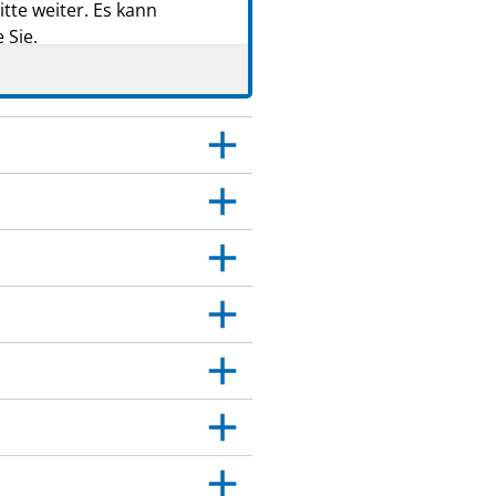
tte weiter. Es kann
 Sie.
eker. Dies gilt auch für
itt 4.