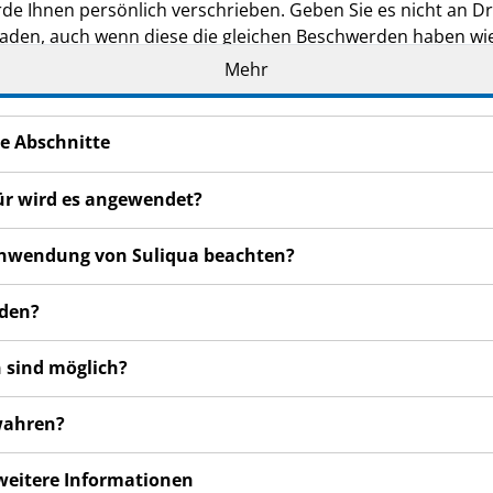
de Ihnen persönlich verschrieben. Geben Sie es nicht an Dri
den, auch wenn diese die gleichen Beschwerden haben wie
Mehr
n bemerken, wenden Sie sich bitte an Ihren Arzt oder Apoth
cht in dieser Packungsbeilage angegeben sind. Siehe Abschn
e Abschnitte
für wird es angewendet?
r Anwendung von Suliqua beachten?
nden?
 sind möglich?
ewahren?
 weitere Informationen