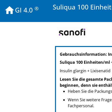
Suliqua 100 Einhei
®
GI 4.0
PZN: 14239986
Gebrauchsinformation: I
PPN: 111423998686
NTIN: 04150142399862
Suliqua 100 Einheiten/ml
PZN: 14239992
Insulin glargin + Lixisenatid
PPN: 111423999252
NTIN: 04150142399923
Lesen Sie die gesamte Pac
PZN: 14240067
beginnen, denn sie enthäl
PPN: 111424006728
Heben Sie die Packungsb
NTIN: 04150142400674
Wenn Sie weitere Frage
Fachpersonal.