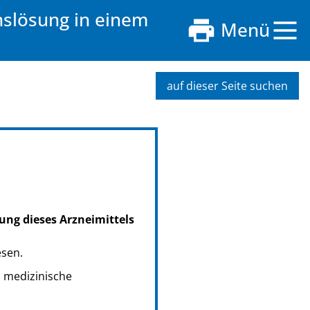
nslösung in einem
Menü
auf dieser Seite suchen
ung dieses Arzneimittels
esen.
s medizinische