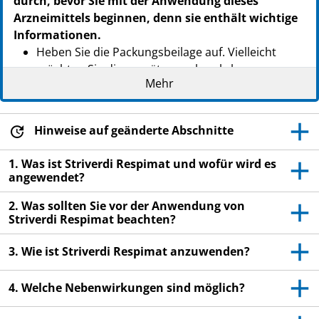
durch, bevor Sie mit der Anwendung dieses
Arzneimittels beginnen, denn sie enthält wichtige
Informationen.
Heben Sie die Packungsbeilage auf. Vielleicht
möchten Sie diese später nochmals lesen.
Mehr
Wenn Sie weitere Fragen haben, wenden Sie sich
an Ihren Arzt oder Apotheker.
Hinweise auf geänderte Abschnitte
Dieses Arzneimittel wurde Ihnen persönlich
verschrieben. Geben Sie es nicht an Dritte weiter.
1. Was ist Striverdi Respimat und wofür wird es
Es kann anderen Menschen schaden, auch wenn
angewendet?
diese die gleichen Beschwerden haben wie Sie.
2. Was sollten Sie vor der Anwendung von
Wenn Sie Nebenwirkungen bemerken, wenden Sie
Striverdi Respimat beachten?
sich an Ihren Arzt oder Apotheker. Dies gilt auch
für Nebenwirkungen, die nicht in dieser
3. Wie ist Striverdi Respimat anzuwenden?
Packungsbeilage angegeben sind. Siehe Abschnitt
4.
4. Welche Nebenwirkungen sind möglich?