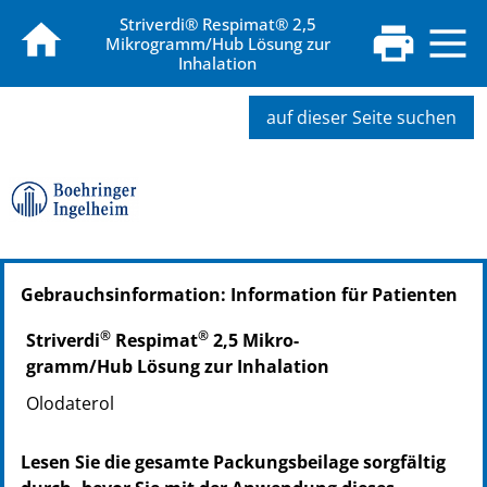
Striverdi® Respimat® 2,5
Mikrogramm/Hub Lösung zur
Inhalation
auf dieser Seite suchen
PZN: 13832831
Gebrauchsinformation: Information für Patienten
PPN: 111383283144
NTIN: 04150138328319
®
®
Striverdi
Respimat
2,5 Mi­kro­
gramm/Hub Lö­sung zur Inhalation
Olo­da­te­rol
Lesen Sie die gesamte Packungsbeilage sorgfältig