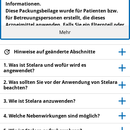
Informationen.
Diese Packungsbeilage wurde für Patienten bzw.
für Betreuungspersonen erstellt, die dieses
Arzneimittel anwenden. Falls Sie ein Elternteil oder
eine Betreuungsperson sind, die Stelara einem
Mehr
Kind verabreicht, lesen Sie bitte diese
Informationen besonders sorgfältig.
Hinweise auf geänderte Abschnitte
Heben Sie die Packungsbeilage auf. Vielleicht
möchten Sie diese später nochmals lesen.
1. Was ist Stelara und wofür wird es
angewendet?
Wenn Sie weitere Fragen haben, wenden Sie sich
an Ihren Arzt oder Apotheker.
2. Was sollten Sie vor der Anwendung von Stelara
beachten?
Dieses Arzneimittel wurde Ihnen persönlich
verschrieben. Geben Sie es nicht an Dritte weiter.
3. Wie ist Stelara anzuwenden?
Es kann anderen Menschen schaden, auch wenn
diese die gleichen Beschwerden haben wie Sie.
4. Welche Nebenwirkungen sind möglich?
Wenn Sie Nebenwirkungen bemerken, wenden Sie
sich an Ihren Arzt oder Apotheker. Dies gilt auch