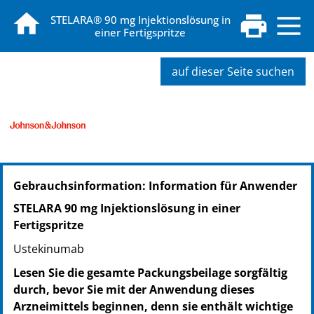
STELARA® 90 mg Injektionslösung in
einer Fertigspritze
auf dieser Seite suchen
PZN: 06435992
Gebrauchsinformation: Information für Anwender
PPN: 110643599238
NTIN: 04150064359920
STELARA 90 mg Injektionslösung in einer
Fertigspritze
Ustekinumab
Lesen Sie die gesamte Packungsbeilage sorgfältig
durch, bevor Sie mit der Anwendung dieses
Arzneimittels beginnen, denn sie enthält wichtige