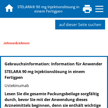
STELARA® 90 mg Injektionslösung in
einem Fertigpen
auf dieser Seite suchen
PZN: 18495410
Gebrauchsinformation: Information für Anwender
PPN: 111849541044
NTIN: 04150184954104
STELARA 90 mg Injektionslösung in einem
PZN: 18495427
Fertigpen
PPN: 111849542734
Ustekinumab
NTIN: 04150184954272
Lesen Sie die gesamte Packungsbeilage sorgfältig
durch, bevor Sie mit der Anwendung dieses
Arzneimittels beginnen, denn sie enthält wichtige