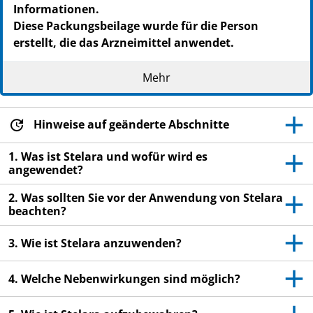
Informationen.
Diese Packungsbeilage wurde für die Person
erstellt, die das Arzneimittel anwendet.
Heben Sie die Packungsbeilage auf. Vielleicht
Mehr
möchten Sie diese später nochmals lesen.
Wenn Sie weitere Fragen haben, wenden Sie sich
an Ihren Arzt oder Apotheker.
Hinweise auf geänderte Abschnitte
Dieses Arzneimittel wurde Ihnen persönlich
1. Was ist Stelara und wofür wird es
verschrieben. Geben Sie es nicht an Dritte weiter.
angewendet?
Es kann anderen Menschen schaden, auch wenn
2. Was sollten Sie vor der Anwendung von Stelara
diese die gleichen Beschwerden haben wie Sie.
beachten?
Wenn Sie Nebenwirkungen bemerken, wenden Sie
sich an Ihren Arzt oder Apotheker. Dies gilt auch
3. Wie ist Stelara anzuwenden?
für Nebenwirkungen, die nicht in dieser
Packungsbeilage angegeben sind. Siehe Abschnitt
4. Welche Nebenwirkungen sind möglich?
4.