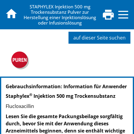
STAPHYLEX Injektion 500 mg
Trockensubstanz Pulver zur
Herstellung einer Injektionslösung
oder Infusionslösung
auf dieser Seite suchen
PZN: 08630485
Gebrauchsinformation: Information für Anwender
PPN: 110863048595
NTIN: 04150086304854
®
Staphylex
Injektion 500 mg Trockensubstanz
Flucloxacillin
Lesen Sie die gesamte Packungsbeilage sorgfältig
durch, bevor Sie mit der Anwendung dieses
Arzneimittels beginnen, denn sie enthält wichtige