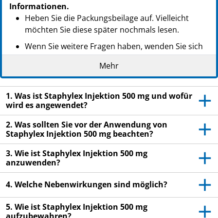
Informationen.
Heben Sie die Packungsbeilage auf. Vielleicht
möchten Sie diese später nochmals lesen.
Wenn Sie weitere Fragen haben, wenden Sie sich
an Ihren Arzt, Apotheker oder das medizinische
Mehr
Fachpersonal.
Dieses Arzneimittel wurde Ihnen persönlich
1. Was ist Staphylex Injektion 500 mg und wofür
verschrieben. Geben Sie es nicht an Dritte weiter.
wird es angewendet?
Es kann anderen Menschen schaden, auch wenn
diese die gleichen Beschwerden haben wie Sie.
2. Was sollten Sie vor der Anwendung von
Staphylex Injektion 500 mg beachten?
Wenn Sie Nebenwirkungen bemerken, wenden Sie
sich an Ihren Arzt, Apotheker oder das
3. Wie ist Staphylex Injektion 500 mg
medizinische Fachpersonal. Dies gilt auch für
anzuwenden?
Nebenwirkungen, die nicht in dieser
Packungsbeilage angegeben sind. Siehe Abschnitt
4. Welche Nebenwirkungen sind möglich?
4.
5. Wie ist Staphylex Injektion 500 mg
aufzubewahren?